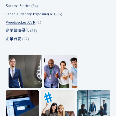
Success Stories
(34)
Tenable Identity Exposure(AD)
(6)
Woodpecker XVR
(1)
企業營運優化
(21)
企業資安
(27)